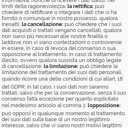
Informativa, nonché di ricevere i dati stessi, nei
limiti della ragionevolezza;
la rettifica:
può
chiedere di rettificare o integrare i dati che ci ha
fornito o comunque in nostro possesso, qualora
inesatti;
la cancellazione:
può chiedere che i suoi
dati acquisiti o trattati vengano cancellati, qualora
non siano più necessari alle nostre finalità o
laddove non vi siano contestazioni o controversie
in essere, in caso di revoca del consenso o sua
opposizione al trattamento, in caso di trattamento
illecito, ovvero qualora sussista un obbligo legale
di cancellazione;
la limitazione:
può chiedere la
limitazione del trattamento dei suoi dati personali,
quando ricorre una delle condizioni di cui allart. 18
del GDPR; in tal caso, i suoi dati non saranno
trattati, salvo che per la conservazione, senza il suo
consenso fatta eccezione per quanto esplicitato
nel medesimo articolo al comma 2.
lopposizione:
può opporsi in qualunque momento al trattamento
dei suoi dati sulla base di un nostro legittimo
interesse, salvo che vi siano nostri motivi legittimi