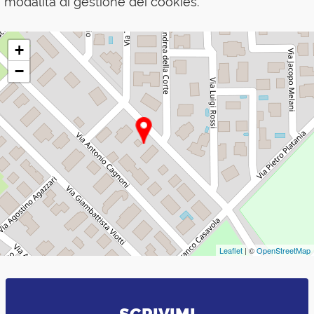
modalità di gestione dei cookies.
+
−
Leaflet
| ©
OpenStreetMap