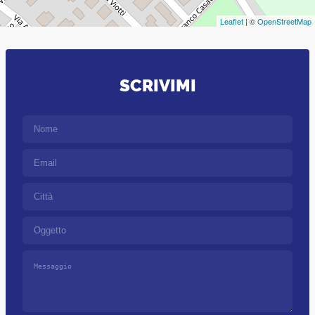
Leaflet
| ©
OpenStreetMap
SCRIVIMI