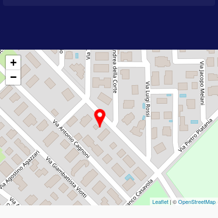
+
−
Leaflet
| ©
OpenStreetMap